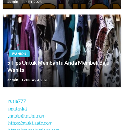
admin
June 1, 2023
FASHION
5 Tips Untuk Membantu Anda Membeli Baju
Wanita
admin
February 4, 2023
rusia777
pentaslot
indokaikoslot.com
https://muktisafe.com
https://apprejections.com