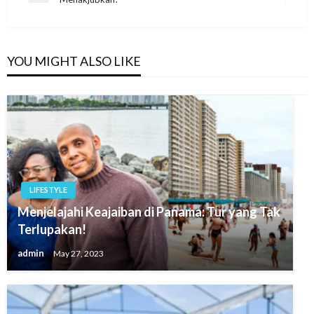
navigation
Post
YOU MIGHT ALSO LIKE
LIFESTYLE
Menjelajahi Keajaiban di Panama: Tur yang Tak
Terlupakan!
admin
May 27, 2023