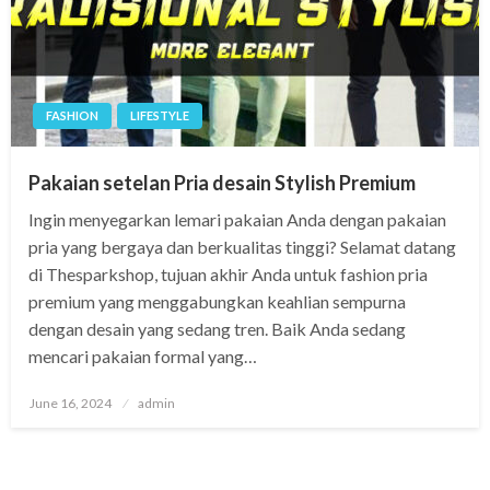
FASHION
LIFESTYLE
Pakaian setelan Pria desain Stylish Premium
Ingin menyegarkan lemari pakaian Anda dengan pakaian
pria yang bergaya dan berkualitas tinggi? Selamat datang
di Thesparkshop, tujuan akhir Anda untuk fashion pria
premium yang menggabungkan keahlian sempurna
dengan desain yang sedang tren. Baik Anda sedang
mencari pakaian formal yang…
Posted
June 16, 2024
admin
on