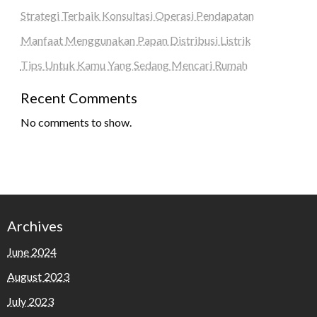
Strategi Terbaik Konsultasi Operasi Pendapatan
Manfaat Menggunakan Papan Distribusi Listrik
Tips Untuk Kamu Yang Sedang Mencari Rumah
Recent Comments
No comments to show.
Archives
June 2024
August 2023
July 2023