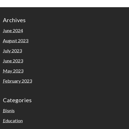
Archives
June 2024
August 2023
July 2023
June 2023
May 2023
February 2023
Categories
Bisnis
Education