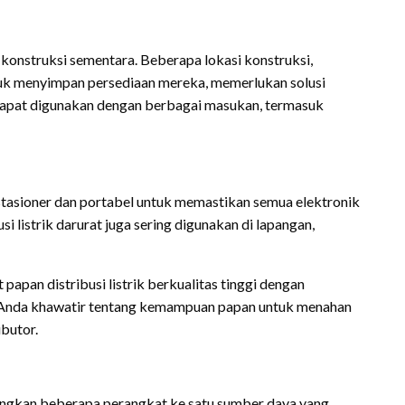
i konstruksi sementara. Beberapa lokasi konstruksi,
uk menyimpan persediaan mereka, memerlukan solusi
 dapat digunakan dengan berbagai masukan, termasuk
stasioner dan portabel untuk memastikan semua elektronik
si listrik darurat juga sering digunakan di lapangan,
pan distribusi listrik berkualitas tinggi dengan
a Anda khawatir tentang kemampuan papan untuk menahan
ibutor.
ngkan beberapa perangkat ke satu sumber daya yang