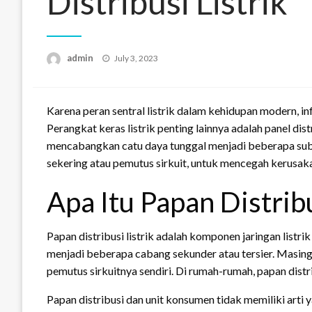
Distribusi Listrik
Posted
admin
July 3, 2023
on
Karena peran sentral listrik dalam kehidupan modern, in
Perangkat keras listrik penting lainnya adalah panel dis
mencabangkan catu daya tunggal menjadi beberapa sub-si
sekering atau pemutus sirkuit, untuk mencegah kerusakan
Apa Itu Papan Distrib
Papan distribusi listrik adalah komponen jaringan listrik
menjadi beberapa cabang sekunder atau tersier. Masing-
pemutus sirkuitnya sendiri. Di rumah-rumah, papan distri
Papan distribusi dan unit konsumen tidak memiliki art