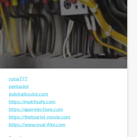
rusia777
pentaslot
indokaikoslot.com
https://muktisafe.com
https://apprejections.com
https://thetourist-movie.com
https://www.oval-film.com