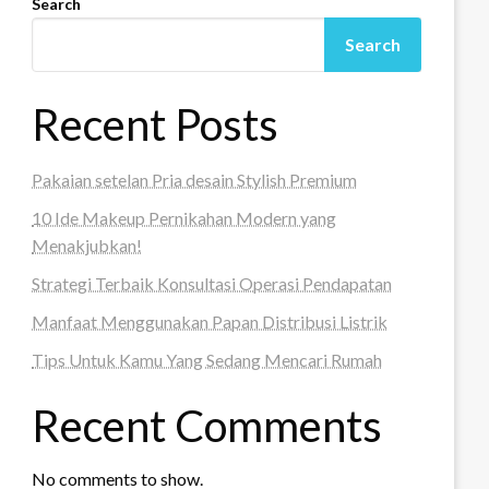
Search
Search
Recent Posts
Pakaian setelan Pria desain Stylish Premium
10 Ide Makeup Pernikahan Modern yang
Menakjubkan!
Strategi Terbaik Konsultasi Operasi Pendapatan
Manfaat Menggunakan Papan Distribusi Listrik
Tips Untuk Kamu Yang Sedang Mencari Rumah
Recent Comments
No comments to show.