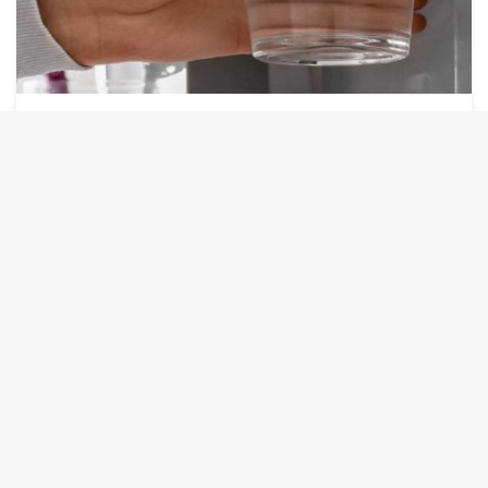
LIFESTYLE
Hal-hal yang Perlu Diingat Saat Memasang
Sistem Pemurni Air
Mengetahui dasar-dasar pemurnian air sebelum
memasang sistem pemurni air adalah penting. Ini
termasuk mengevaluasi kebutuhan spesifik Anda dan
memilih pembersih yang tepat untuk Anda. Setelah
Anda memiliki pemahaman yang baik tentang apa yang
Anda butuhkan, saatnya memulai proses instalasi
dengan…
admin
February 4, 2023