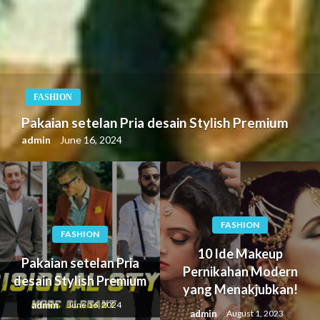
FASHION
Pakaian setelan Pria desain Stylish Premium
admin
June 16, 2024
FASHION
FASHION
10 Ide Makeup
Pakaian setelan Pria
Pernikahan Modern
desain Stylish Premium
yang Menakjubkan!
admin
June 16, 2024
admin
August 1, 2023