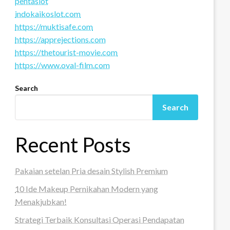
pentaslot
indokaikoslot.com
https://muktisafe.com
https://apprejections.com
https://thetourist-movie.com
https://www.oval-film.com
Search
Search
Recent Posts
Pakaian setelan Pria desain Stylish Premium
10 Ide Makeup Pernikahan Modern yang
Menakjubkan!
Strategi Terbaik Konsultasi Operasi Pendapatan