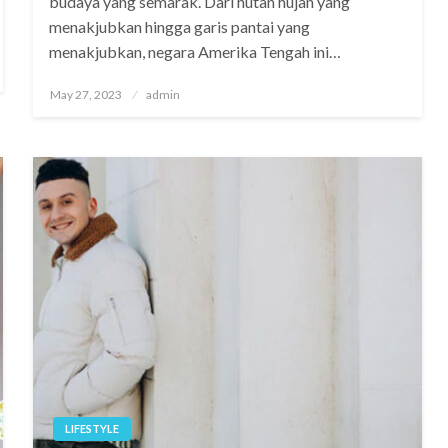
budaya yang semarak. Dari hutan hujan yang
menakjubkan hingga garis pantai yang
menakjubkan, negara Amerika Tengah ini…
Posted
May 27, 2023
admin
on
LIFESTYLE