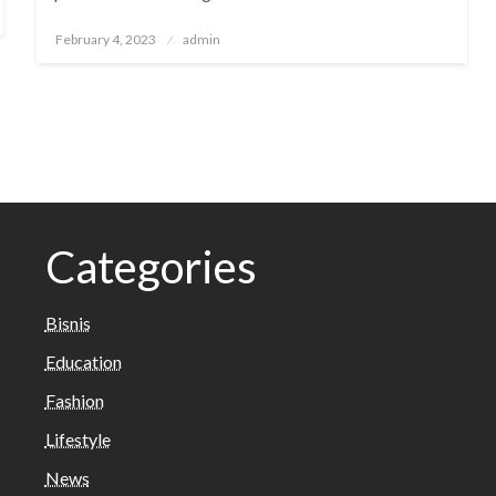
Posted
February 4, 2023
admin
on
Categories
Bisnis
Education
Fashion
Lifestyle
News