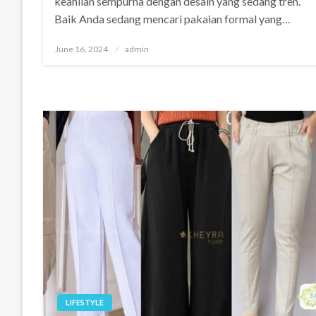
keahlian sempurna dengan desain yang sedang tren.
Baik Anda sedang mencari pakaian formal yang…
Posted
June 16, 2024
admin
on
LIFESTYLE