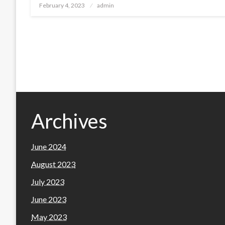
Posted
February 4, 2023
admin
on
Archives
June 2024
August 2023
July 2023
June 2023
May 2023