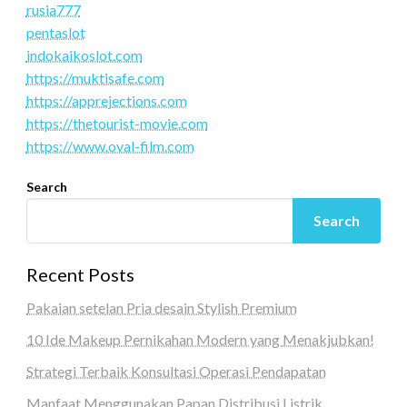
rusia777
pentaslot
indokaikoslot.com
https://muktisafe.com
https://apprejections.com
https://thetourist-movie.com
https://www.oval-film.com
Search
Search
Recent Posts
Pakaian setelan Pria desain Stylish Premium
10 Ide Makeup Pernikahan Modern yang Menakjubkan!
Strategi Terbaik Konsultasi Operasi Pendapatan
Manfaat Menggunakan Papan Distribusi Listrik