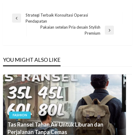
Post
Strategi Terbaik Konsultasi Operasi
Previous
Pendapatan
navigation
Post
Pakaian setelan Pria desain Stylish
Next
Premium
Post
YOU MIGHT ALSO LIKE
FASHION
Tas Ransel Tahan Air Untuk Liburan dan
Perjalanan Tanpa Cemas