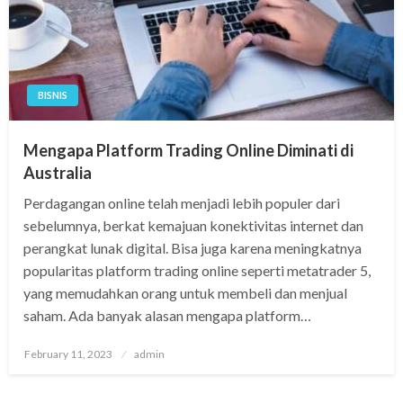
BISNIS
Mengapa Platform Trading Online Diminati di
Australia
Perdagangan online telah menjadi lebih populer dari
sebelumnya, berkat kemajuan konektivitas internet dan
perangkat lunak digital. Bisa juga karena meningkatnya
popularitas platform trading online seperti metatrader 5,
yang memudahkan orang untuk membeli dan menjual
saham. Ada banyak alasan mengapa platform…
Posted
February 11, 2023
admin
on