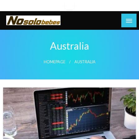
Skip
to
content
Situs yang memberikan informasi trending aktual berita
Nosolobebes – Situs Berita aktual
terkini dengan info menarik setiap harinya
terupdate trending saat ini fashion dan
Australia
lainnya.
HOMEPAGE
AUSTRALIA