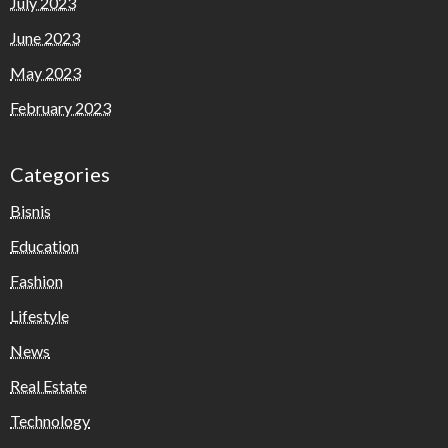
July 2023
June 2023
May 2023
February 2023
Categories
Bisnis
Education
Fashion
Lifestyle
News
Real Estate
Technology