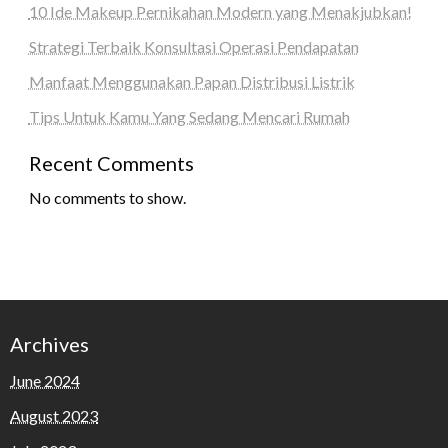
10 Ide Makeup Pernikahan Modern yang Menakjubkan!
Strategi Terbaik Konsultasi Operasi Pendapatan
Manfaat Menggunakan Papan Distribusi Listrik
Tips Untuk Kamu Yang Sedang Mencari Rumah
Recent Comments
No comments to show.
Archives
June 2024
August 2023