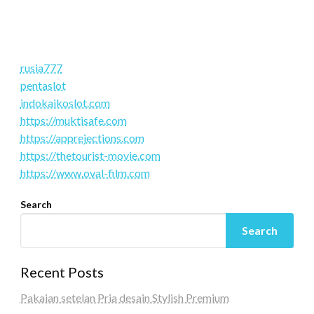
rusia777
pentaslot
indokaikoslot.com
https://muktisafe.com
https://apprejections.com
https://thetourist-movie.com
https://www.oval-film.com
Search
Search
Recent Posts
Pakaian setelan Pria desain Stylish Premium